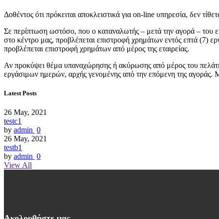
Δοθέντος ότι πρόκειται αποκλειστικά για on-line υπηρεσία, δεν τίθ
Σε περίπτωση ωστόσο, που ο καταναλωτής – μετά την αγορά – του ε
στο κέντρο μας, προβλέπεται επιστροφή χρημάτων εντός επτά (7) ε
προβλέπεται επιστροφή χρημάτων από μέρος της εταιρείας.
Αν προκύψει θέμα υπαναχώρησης ή ακύρωσης από μέρος του πελάτη,
εργάσιμων ημερών, αρχής γενομένης από την επόμενη της αγοράς. Μ
Latest Posts
26 May, 2021
testc1
by
admin
0
26 May, 2021
testb1
by
admin
0
View All
Ακολουθήστε μας