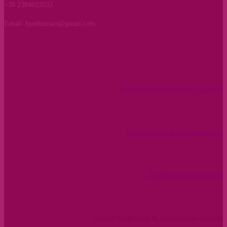
+30 2384023533
Email: byedusmart@gmail.com
Πολιτική απορρήτου & Cookies
Όροι χρήσης & προϋποθέσεις
Ασφάλεια συναλλαγών
Τρόποι πληρωμής & πολιτική ακύρωσης