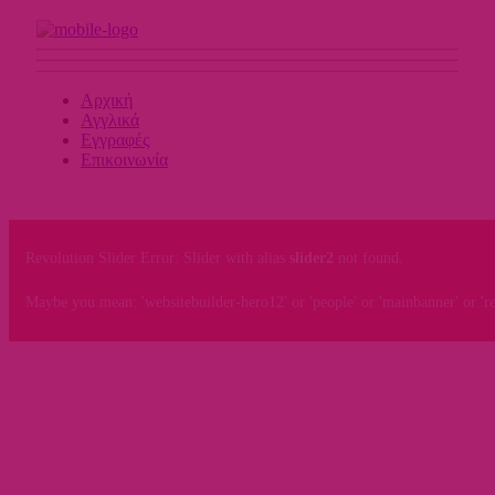
Αρχική
Αγγλικά
Εγγραφές
Επικοινωνία
Revolution Slider Error: Slider with alias
slider2
not found.
Maybe you mean: 'websitebuilder-hero12' or 'people' or 'mainbanner' or 'reg